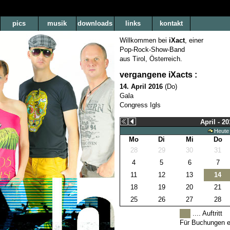
pics
musik
downloads
links
kontakt
Willkommen bei
iXact
, einer
Pop-Rock-Show-Band
aus Tirol, Österreich.
vergangene iXacts :
14. April 2016
(Do)
Gala
Congress Igls
April - 20
Heute
Mo
Di
Mi
Do
28
29
30
31
4
5
6
7
11
12
13
14
18
19
20
21
25
26
27
28
.... Auftritt
Für Buchungen ei