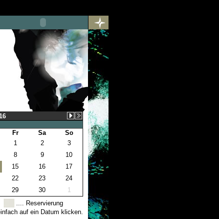
16
Fr
Sa
So
1
2
3
8
9
10
15
16
17
22
23
24
29
30
1
.... Reservierung
nfach auf ein Datum klicken.