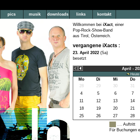
pics
musik
downloads
links
kontakt
Willkommen bei
iXact
, einer
Pop-Rock-Show-Band
aus Tirol, Österreich.
vergangene iXacts :
23. April 2022
(Sa)
besetzt
April - 20
Heute
Mo
Di
Mi
Do
28
29
30
31
4
5
6
7
11
12
13
14
18
19
20
21
25
26
27
28
.... Auftritt
Für Buchungen ei