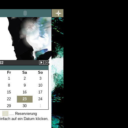
22
Fr
Sa
So
1
2
3
8
9
10
15
16
17
22
23
24
29
30
1
.... Reservierung
nfach auf ein Datum klicken.