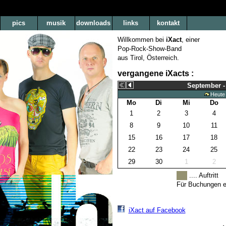
pics
musik
downloads
links
kontakt
Willkommen bei
iXact
, einer
Pop-Rock-Show-Band
aus Tirol, Österreich.
vergangene iXacts :
September -
Heute
Mo
Di
Mi
Do
1
2
3
4
8
9
10
11
15
16
17
18
22
23
24
25
29
30
1
2
.... Auftritt
Für Buchungen ei
iXact auf Facebook