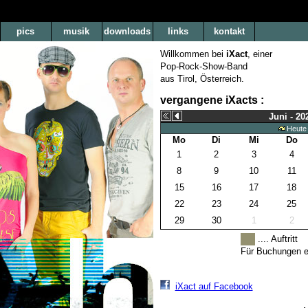
pics
musik
downloads
links
kontakt
Willkommen bei
iXact
, einer
Pop-Rock-Show-Band
aus Tirol, Österreich.
vergangene iXacts :
Juni - 20
Heute
Mo
Di
Mi
Do
1
2
3
4
8
9
10
11
15
16
17
18
22
23
24
25
29
30
1
2
.... Auftritt
Für Buchungen ei
iXact auf Facebook