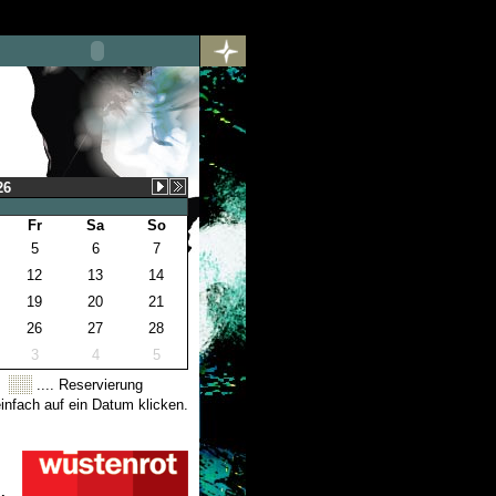
26
Fr
Sa
So
5
6
7
12
13
14
19
20
21
26
27
28
3
4
5
.... Reservierung
nfach auf ein Datum klicken.