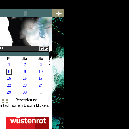
33
Fr
Sa
So
1
2
3
8
9
10
15
16
17
22
23
24
29
30
1
.... Reservierung
nfach auf ein Datum klicken.