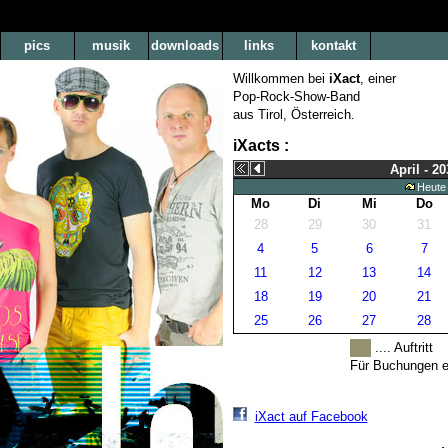
pics
musik
downloads
links
kontakt
Willkommen bei
iXact
, einer
Pop-Rock-Show-Band
aus Tirol, Österreich.
iXacts :
April - 20
Heute
Mo
Di
Mi
Do
28
29
30
31
4
5
6
7
11
12
13
14
18
19
20
21
25
26
27
28
.... Auftritt
Für Buchungen ei
iXact auf Facebook